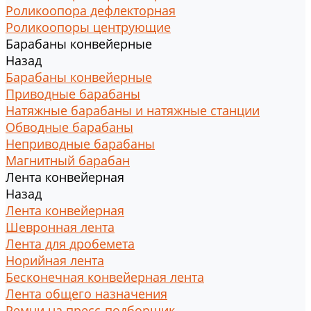
Роликоопора дефлекторная
Роликоопоры центрующие
Барабаны конвейерные
Назад
Барабаны конвейерные
Приводные барабаны
Натяжные барабаны и натяжные станции
Обводные барабаны
Неприводные барабаны
Магнитный барабан
Лента конвейерная
Назад
Лента конвейерная
Шевронная лента
Лента для дробемета
Норийная лента
Бесконечная конвейерная лента
Лента общего назначения
Ремни на пресс-подборщик