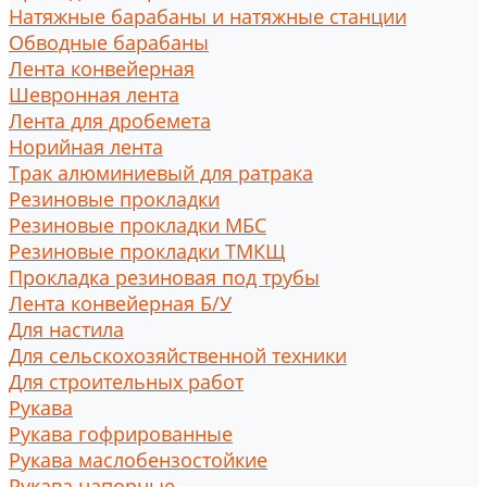
Натяжные барабаны и натяжные станции
Обводные барабаны
Лента конвейерная
Шевронная лента
Лента для дробемета
Норийная лента
Трак алюминиевый для ратрака
Резиновые прокладки
Резиновые прокладки МБС
Резиновые прокладки ТМКЩ
Прокладка резиновая под трубы
Лента конвейерная Б/У
Для настила
Для сельскохозяйственной техники
Для строительных работ
Рукава
Рукава гофрированные
Рукава маслобензостойкие
Рукава напорные