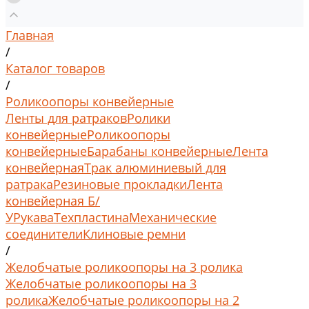
Главная
/
Каталог товаров
/
Роликоопоры конвейерные
Ленты для ратраков
Ролики
конвейерные
Роликоопоры
конвейерные
Барабаны конвейерные
Лента
конвейерная
Трак алюминиевый для
ратрака
Резиновые прокладки
Лента
конвейерная Б/
У
Рукава
Техпластина
Механические
соединители
Клиновые ремни
/
Желобчатые роликоопоры на 3 ролика
Желобчатые роликоопоры на 3
ролика
Желобчатые роликоопоры на 2