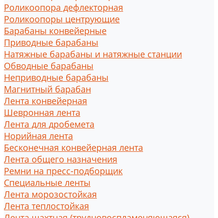
Роликоопора дефлекторная
Роликоопоры центрующие
Барабаны конвейерные
Приводные барабаны
Натяжные барабаны и натяжные станции
Обводные барабаны
Неприводные барабаны
Магнитный барабан
Лента конвейерная
Шевронная лента
Лента для дробемета
Норийная лента
Бесконечная конвейерная лента
Лента общего назначения
Ремни на пресс-подборщик
Специальные ленты
Лента морозостойкая
Лента теплостойкая
Лента шахтная (трудновоспламеняющаяся)