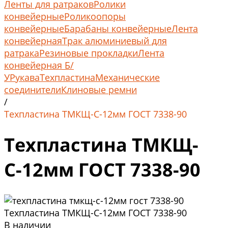
Ленты для ратраков
Ролики
конвейерные
Роликоопоры
конвейерные
Барабаны конвейерные
Лента
конвейерная
Трак алюминиевый для
ратрака
Резиновые прокладки
Лента
конвейерная Б/
У
Рукава
Техпластина
Механические
соединители
Клиновые ремни
/
Техпластина ТМКЩ-С-12мм ГОСТ 7338-90
Техпластина ТМКЩ-
С-12мм ГОСТ 7338-90
Техпластина ТМКЩ-С-12мм ГОСТ 7338-90
В наличии