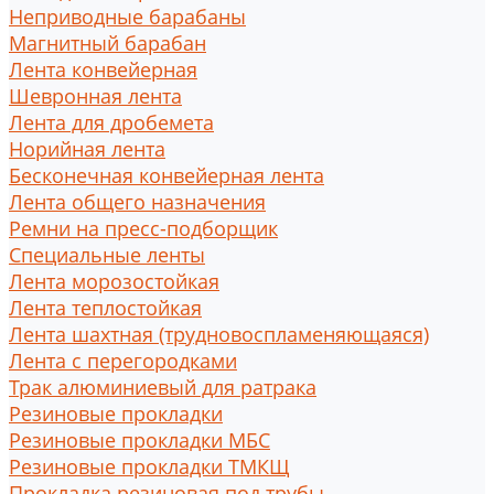
Неприводные барабаны
Магнитный барабан
Лента конвейерная
Шевронная лента
Лента для дробемета
Норийная лента
Бесконечная конвейерная лента
Лента общего назначения
Ремни на пресс-подборщик
Специальные ленты
Лента морозостойкая
Лента теплостойкая
Лента шахтная (трудновоспламеняющаяся)
Лента с перегородками
Трак алюминиевый для ратрака
Резиновые прокладки
Резиновые прокладки МБС
Резиновые прокладки ТМКЩ
Прокладка резиновая под трубы