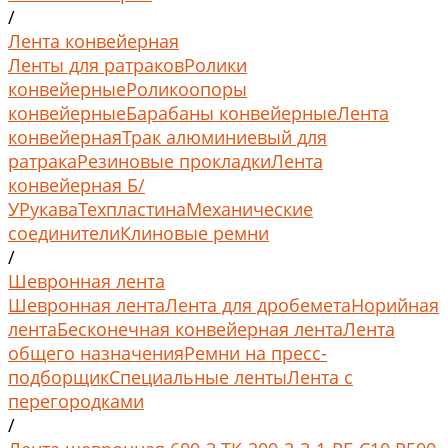
/
Лента конвейерная
Ленты для ратраков
Ролики
конвейерные
Роликоопоры
конвейерные
Барабаны конвейерные
Лента
конвейерная
Трак алюминиевый для
ратрака
Резиновые прокладки
Лента
конвейерная Б/
У
Рукава
Техпластина
Механические
соединители
Клиновые ремни
/
Шевронная лента
Шевронная лента
Лента для дробемета
Норийная
лента
Бесконечная конвейерная лента
Лента
общего назначения
Ремни на пресс-
подборщик
Специальные ленты
Лента с
перегородками
/