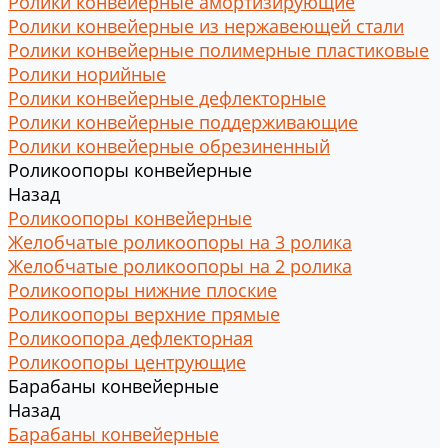
Ролики конвейерные амортизирующие
Ролики конвейерные из нержавеющей стали
Ролики конвейерные полимерные пластиковые
Ролики норийные
Ролики конвейерные дефлекторные
Ролики конвейерные поддерживающие
Ролики конвейерные обрезиненный
Роликоопоры конвейерные
Назад
Роликоопоры конвейерные
Желобчатые роликоопоры на 3 ролика
Желобчатые роликоопоры на 2 ролика
Роликоопоры нижние плоские
Роликоопоры верхние прямые
Роликоопора дефлекторная
Роликоопоры центрующие
Барабаны конвейерные
Назад
Барабаны конвейерные