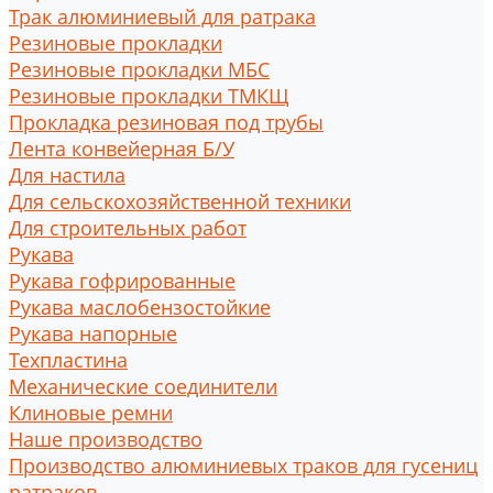
Трак алюминиевый для ратрака
Резиновые прокладки
Резиновые прокладки МБС
Резиновые прокладки ТМКЩ
Прокладка резиновая под трубы
Лента конвейерная Б/У
Для настила
Для сельскохозяйственной техники
Для строительных работ
Рукава
Рукава гофрированные
Рукава маслобензостойкие
Рукава напорные
Техпластина
Механические соединители
Клиновые ремни
Наше производство
Производство алюминиевых траков для гусениц
ратраков