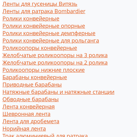
Ленты для гусеницы Витязь
Ленты для ратрака Bombardier
Ролики конвейерные
Ролики конвейерные опорные
Ролики конвейерные демпферные
Ролики конвейерные для рольганга
Роликоопоры конвейерные
Желобчатые роликоопоры на 3 ролика
Желобчатые роликоопоры на 2 ролика
Роликоопоры нижние плоские
Барабаны конвейерные
Приводные барабаны
Натяжные барабаны и натяжные станции
Обводные барабаны
Лента конвейерная
Шевронная лента
Лента для дробемета
Норийная лента
Трак алюминиевый для ратрака