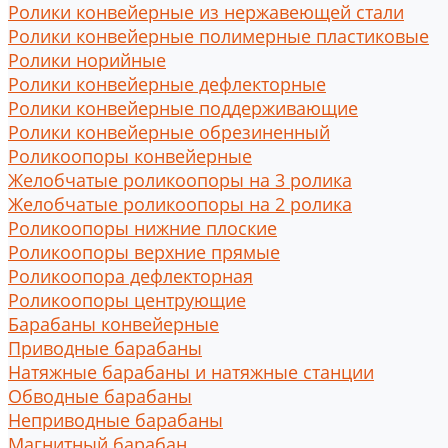
Ролики конвейерные из нержавеющей стали
Ролики конвейерные полимерные пластиковые
Ролики норийные
Ролики конвейерные дефлекторные
Ролики конвейерные поддерживающие
Ролики конвейерные обрезиненный
Роликоопоры конвейерные
Желобчатые роликоопоры на 3 ролика
Желобчатые роликоопоры на 2 ролика
Роликоопоры нижние плоские
Роликоопоры верхние прямые
Роликоопора дефлекторная
Роликоопоры центрующие
Барабаны конвейерные
Приводные барабаны
Натяжные барабаны и натяжные станции
Обводные барабаны
Неприводные барабаны
Магнитный барабан