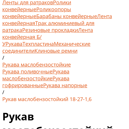
Ленты для ратраков
Ролики
конвейерные
Роликоопоры
конвейерные
Барабаны конвейерные
Лента
конвейерная
Трак алюминиевый для
ратрака
Резиновые прокладки
Лента
конвейерная Б/
У
Рукава
Техпластина
Механические
соединители
Клиновые ремни
/
Рукава маслобензостойкие
Рукава поливочные
Рукава
маслобензостойкие
Рукава
гофрированные
Рукава напорные
/
Рукав маслобензостойкий 18-27-1,6
Рукав