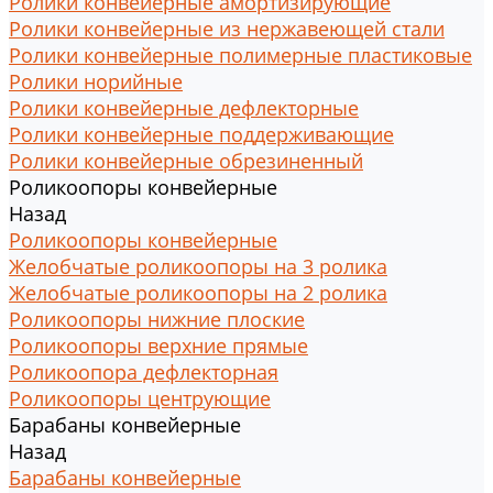
Ролики конвейерные амортизирующие
Ролики конвейерные из нержавеющей стали
Ролики конвейерные полимерные пластиковые
Ролики норийные
Ролики конвейерные дефлекторные
Ролики конвейерные поддерживающие
Ролики конвейерные обрезиненный
Роликоопоры конвейерные
Назад
Роликоопоры конвейерные
Желобчатые роликоопоры на 3 ролика
Желобчатые роликоопоры на 2 ролика
Роликоопоры нижние плоские
Роликоопоры верхние прямые
Роликоопора дефлекторная
Роликоопоры центрующие
Барабаны конвейерные
Назад
Барабаны конвейерные