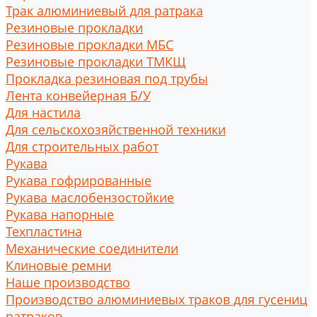
Трак алюминиевый для ратрака
Резиновые прокладки
Резиновые прокладки МБС
Резиновые прокладки ТМКЩ
Прокладка резиновая под трубы
Лента конвейерная Б/У
Для настила
Для сельскохозяйственной техники
Для строительных работ
Рукава
Рукава гофрированные
Рукава маслобензостойкие
Рукава напорные
Техпластина
Механические соединители
Клиновые ремни
Наше производство
Производство алюминиевых траков для гусениц
ратраков