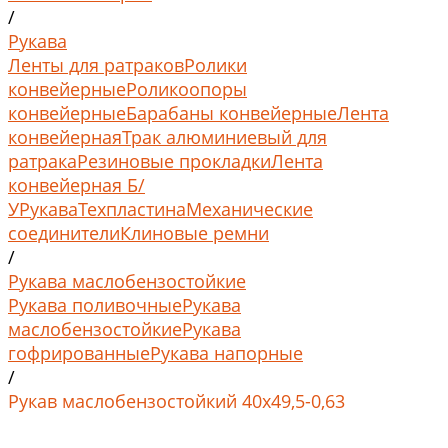
/
Рукава
Ленты для ратраков
Ролики
конвейерные
Роликоопоры
конвейерные
Барабаны конвейерные
Лента
конвейерная
Трак алюминиевый для
ратрака
Резиновые прокладки
Лента
конвейерная Б/
У
Рукава
Техпластина
Механические
соединители
Клиновые ремни
/
Рукава маслобензостойкие
Рукава поливочные
Рукава
маслобензостойкие
Рукава
гофрированные
Рукава напорные
/
Рукав маслобензостойкий 40х49,5-0,63