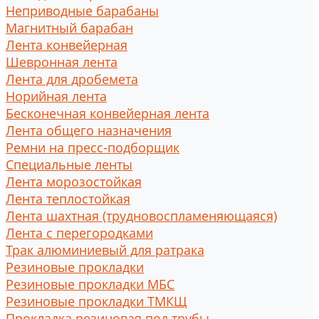
Неприводные барабаны
Магнитный барабан
Лента конвейерная
Шевронная лента
Лента для дробемета
Норийная лента
Бесконечная конвейерная лента
Лента общего назначения
Ремни на пресс-подборщик
Специальные ленты
Лента морозостойкая
Лента теплостойкая
Лента шахтная (трудновоспламеняющаяся)
Лента с перегородками
Трак алюминиевый для ратрака
Резиновые прокладки
Резиновые прокладки МБС
Резиновые прокладки ТМКЩ
Прокладка резиновая под трубы