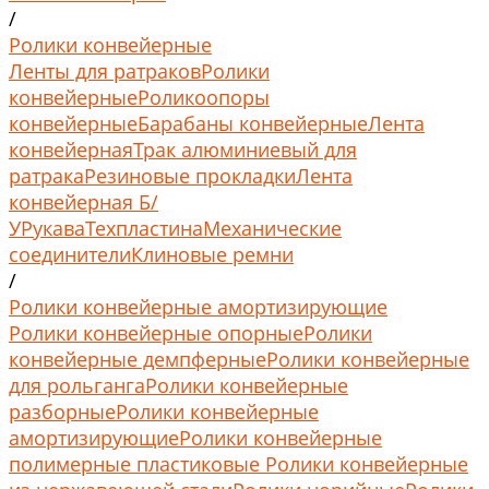
/
Ролики конвейерные
Ленты для ратраков
Ролики
конвейерные
Роликоопоры
конвейерные
Барабаны конвейерные
Лента
конвейерная
Трак алюминиевый для
ратрака
Резиновые прокладки
Лента
конвейерная Б/
У
Рукава
Техпластина
Механические
соединители
Клиновые ремни
/
Ролики конвейерные амортизирующие
Ролики конвейерные опорные
Ролики
конвейерные демпферные
Ролики конвейерные
для рольганга
Ролики конвейерные
разборные
Ролики конвейерные
амортизирующие
Ролики конвейерные
полимерные пластиковые
Ролики конвейерные