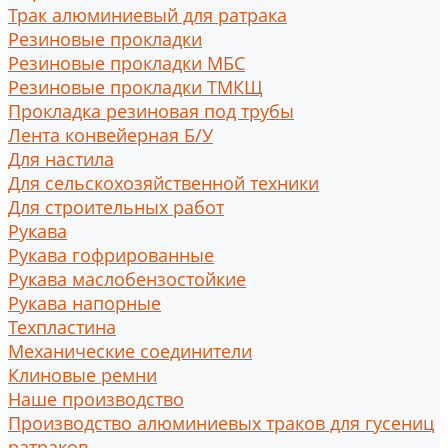
Трак алюминиевый для ратрака
Резиновые прокладки
Резиновые прокладки МБС
Резиновые прокладки ТМКЩ
Прокладка резиновая под трубы
Лента конвейерная Б/У
Для настила
Для сельскохозяйственной техники
Для строительных работ
Рукава
Рукава гофрированные
Рукава маслобензостойкие
Рукава напорные
Техпластина
Механические соединители
Клиновые ремни
Наше производство
Производство алюминиевых траков для гусениц
ратраков