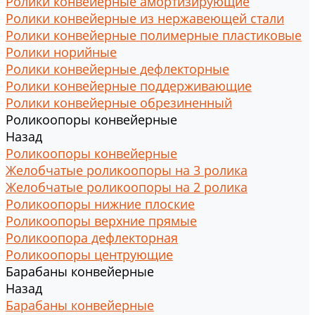
Ролики конвейерные амортизирующие
Ролики конвейерные из нержавеющей стали
Ролики конвейерные полимерные пластиковые
Ролики норийные
Ролики конвейерные дефлекторные
Ролики конвейерные поддерживающие
Ролики конвейерные обрезиненный
Роликоопоры конвейерные
Назад
Роликоопоры конвейерные
Желобчатые роликоопоры на 3 ролика
Желобчатые роликоопоры на 2 ролика
Роликоопоры нижние плоские
Роликоопоры верхние прямые
Роликоопора дефлекторная
Роликоопоры центрующие
Барабаны конвейерные
Назад
Барабаны конвейерные