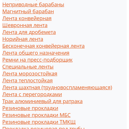
Неприводные барабаны
Магнитный барабан
Лента конвейерная
Шевронная лента
Лента для дробемета
Норийная лента
Бесконечная конвейерная лента
Лента общего назначения
Ремни на пресс-подборщик
Специальные ленты
Лента морозостойкая
Лента теплостойкая
Лента шахтная (трудновоспламеняющаяся)
Лента с перегородками
Трак алюминиевый для ратрака
Резиновые прокладки
Резиновые прокладки МБС
Резиновые прокладки ТМКЩ
Прокладка резиновая под трубы