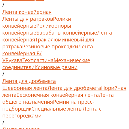
/
Лента конвейерная
Ленты для ратраков
Ролики
конвейерные
Роликоопоры
конвейерные
Барабаны конвейерные
Лента
конвейерная
Трак алюминиевый для
ратрака
Резиновые прокладки
Лента
конвейерная Б/
У
Рукава
Техпластина
Механические
соединители
Клиновые ремни
/
Лента для дробемета
Шевронная лента
Лента для дробемета
Норийная
лента
Бесконечная конвейерная лента
Лента
общего назначения
Ремни на пресс-
подборщик
Специальные ленты
Лента с
перегородками
/