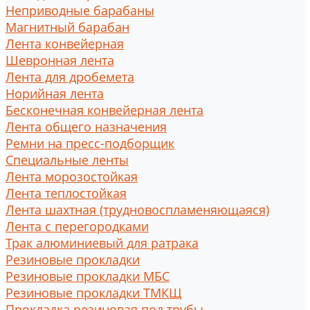
Неприводные барабаны
Магнитный барабан
Лента конвейерная
Шевронная лента
Лента для дробемета
Норийная лента
Бесконечная конвейерная лента
Лента общего назначения
Ремни на пресс-подборщик
Специальные ленты
Лента морозостойкая
Лента теплостойкая
Лента шахтная (трудновоспламеняющаяся)
Лента с перегородками
Трак алюминиевый для ратрака
Резиновые прокладки
Резиновые прокладки МБС
Резиновые прокладки ТМКЩ
Прокладка резиновая под трубы