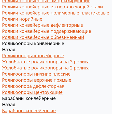
Ролики конвейерные амортизирующие
Ролики конвейерные из нержавеющей стали
Ролики конвейерные полимерные пластиковые
Ролики норийные
Ролики конвейерные дефлекторные
Ролики конвейерные поддерживающие
Ролики конвейерные обрезиненный
Роликоопоры конвейерные
Назад
Роликоопоры конвейерные
Желобчатые роликоопоры на 3 ролика
Желобчатые роликоопоры на 2 ролика
Роликоопоры нижние плоские
Роликоопоры верхние прямые
Роликоопора дефлекторная
Роликоопоры центрующие
Барабаны конвейерные
Назад
Барабаны конвейерные