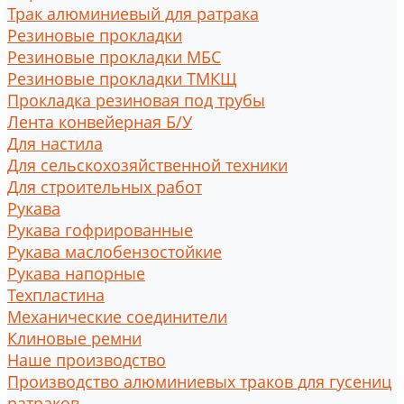
Трак алюминиевый для ратрака
Резиновые прокладки
Резиновые прокладки МБС
Резиновые прокладки ТМКЩ
Прокладка резиновая под трубы
Лента конвейерная Б/У
Для настила
Для сельскохозяйственной техники
Для строительных работ
Рукава
Рукава гофрированные
Рукава маслобензостойкие
Рукава напорные
Техпластина
Механические соединители
Клиновые ремни
Наше производство
Производство алюминиевых траков для гусениц
ратраков