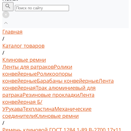
Главная
/
Каталог товаров
/
Клиновые ремни
Ленты для ратраков
Ролики
конвейерные
Роликоопоры
конвейерные
Барабаны конвейерные
Лента
конвейерная
Трак алюминиевый для
ратрака
Резиновые прокладки
Лента
конвейерная Б/
У
Рукава
Техпластина
Механические
соединители
Клиновые ремни
/
Ремень клиновой ГОСТ 1284.1-89 В-2700 17x11