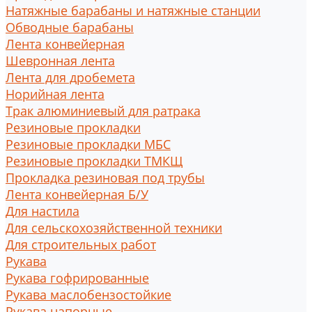
Натяжные барабаны и натяжные станции
Обводные барабаны
Лента конвейерная
Шевронная лента
Лента для дробемета
Норийная лента
Трак алюминиевый для ратрака
Резиновые прокладки
Резиновые прокладки МБС
Резиновые прокладки ТМКЩ
Прокладка резиновая под трубы
Лента конвейерная Б/У
Для настила
Для сельскохозяйственной техники
Для строительных работ
Рукава
Рукава гофрированные
Рукава маслобензостойкие
Рукава напорные