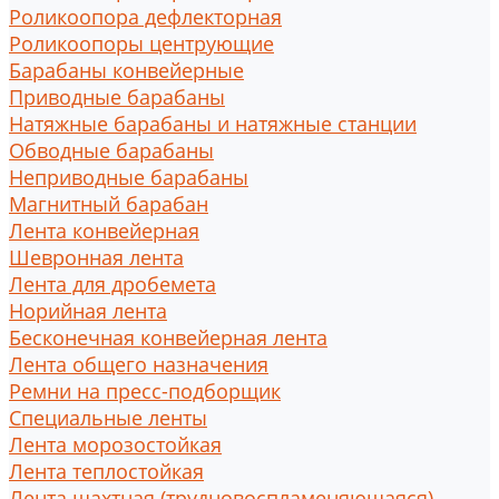
Роликоопора дефлекторная
Роликоопоры центрующие
Барабаны конвейерные
Приводные барабаны
Натяжные барабаны и натяжные станции
Обводные барабаны
Неприводные барабаны
Магнитный барабан
Лента конвейерная
Шевронная лента
Лента для дробемета
Норийная лента
Бесконечная конвейерная лента
Лента общего назначения
Ремни на пресс-подборщик
Специальные ленты
Лента морозостойкая
Лента теплостойкая
Лента шахтная (трудновоспламеняющаяся)