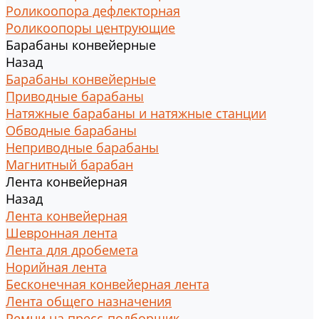
Роликоопора дефлекторная
Роликоопоры центрующие
Барабаны конвейерные
Назад
Барабаны конвейерные
Приводные барабаны
Натяжные барабаны и натяжные станции
Обводные барабаны
Неприводные барабаны
Магнитный барабан
Лента конвейерная
Назад
Лента конвейерная
Шевронная лента
Лента для дробемета
Норийная лента
Бесконечная конвейерная лента
Лента общего назначения
Ремни на пресс-подборщик