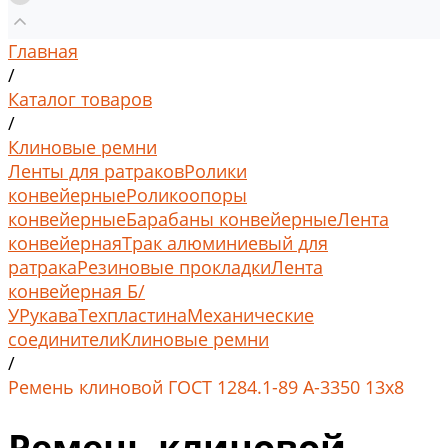
Главная
/
Каталог товаров
/
Клиновые ремни
Ленты для ратраков
Ролики
конвейерные
Роликоопоры
конвейерные
Барабаны конвейерные
Лента
конвейерная
Трак алюминиевый для
ратрака
Резиновые прокладки
Лента
конвейерная Б/
У
Рукава
Техпластина
Механические
соединители
Клиновые ремни
/
Ремень клиновой ГОСТ 1284.1-89 А-3350 13x8
Ремень клиновой