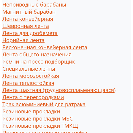
Неприводные барабаны
Магнитный барабан
Лента конвейерная
Шевронная лента
Лента для дробемета
Норийная лента
Бесконечная конвейерная лента
Лента общего назначения
Ремни на пресс-подборщик
Специальные ленты
Лента морозостойкая
Лента теплостойкая
Лента шахтная (трудновоспламеняющаяся)
Лента с перегородками
Трак алюминиевый для ратрака
Резиновые прокладки
Резиновые прокладки МБС
Резиновые прокладки ТМКЩ
Прокладка резиновая под трубы