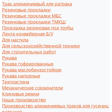
Трак алюминиевый для ратрака
Резиновые прокладки
Резиновые прокладки МБС
Резиновые прокладки ТМКЩ
Прокладка резиновая под трубы
Лента конвейерная Б/У
Для настила
Для сельскохозяйственной техники
Для строительных работ
Рукава
Рукава гофрированные
Рукава маслобензостойкие
Рукава напорные
Техпластина
Механические соединители
Клиновые ремни
Наше производство
Производство алюминиевых траков для гусениц
ратраков