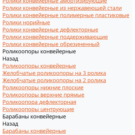
Ролики конвейерные амортизирующие
Ролики конвейерные из нержавеющей стали
Ролики конвейерные полимерные пластиковые
Ролики норийные
Ролики конвейерные дефлекторные
Ролики конвейерные поддерживающие
Ролики конвейерные обрезиненный
Роликоопоры конвейерные
Назад
Роликоопоры конвейерные
Желобчатые роликоопоры на 3 ролика
Желобчатые роликоопоры на 2 ролика
Роликоопоры нижние плоские
Роликоопоры верхние прямые
Роликоопора дефлекторная
Роликоопоры центрующие
Барабаны конвейерные
Назад
Барабаны конвейерные