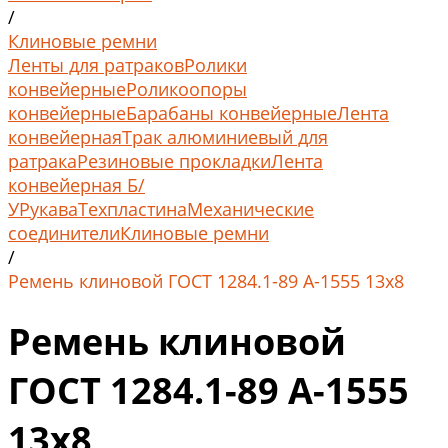
/
Клиновые ремни
Ленты для ратраков
Ролики
конвейерные
Роликоопоры
конвейерные
Барабаны конвейерные
Лента
конвейерная
Трак алюминиевый для
ратрака
Резиновые прокладки
Лента
конвейерная Б/
У
Рукава
Техпластина
Механические
соединители
Клиновые ремни
/
Ремень клиновой ГОСТ 1284.1-89 А-1555 13x8
Ремень клиновой
ГОСТ 1284.1-89 А-1555
13x8