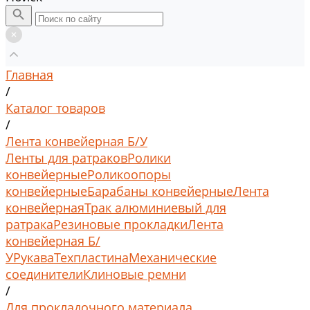
Главная
/
Каталог товаров
/
Лента конвейерная Б/У
Ленты для ратраков
Ролики
конвейерные
Роликоопоры
конвейерные
Барабаны конвейерные
Лента
конвейерная
Трак алюминиевый для
ратрака
Резиновые прокладки
Лента
конвейерная Б/
У
Рукава
Техпластина
Механические
соединители
Клиновые ремни
/
Для прокладочного материала