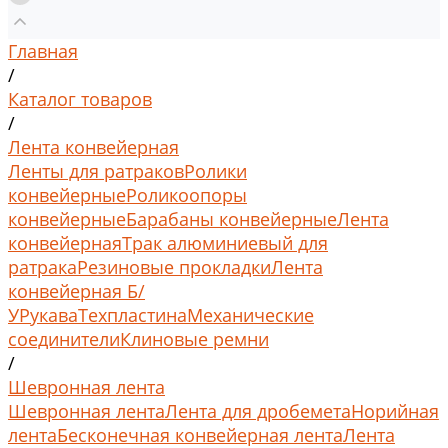
Главная
/
Каталог товаров
/
Лента конвейерная
Ленты для ратраков
Ролики
конвейерные
Роликоопоры
конвейерные
Барабаны конвейерные
Лента
конвейерная
Трак алюминиевый для
ратрака
Резиновые прокладки
Лента
конвейерная Б/
У
Рукава
Техпластина
Механические
соединители
Клиновые ремни
/
Шевронная лента
Шевронная лента
Лента для дробемета
Норийная
лента
Бесконечная конвейерная лента
Лента