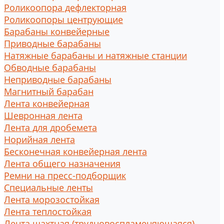
Роликоопора дефлекторная
Роликоопоры центрующие
Барабаны конвейерные
Приводные барабаны
Натяжные барабаны и натяжные станции
Обводные барабаны
Неприводные барабаны
Магнитный барабан
Лента конвейерная
Шевронная лента
Лента для дробемета
Норийная лента
Бесконечная конвейерная лента
Лента общего назначения
Ремни на пресс-подборщик
Специальные ленты
Лента морозостойкая
Лента теплостойкая
Лента шахтная (трудновоспламеняющаяся)