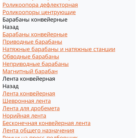
Роликоопора дефлекторная
Роликоопоры центрующие
Барабаны конвейерные
Назад
Барабаны конвейерные
Приводные барабаны
Натяжные барабаны и натяжные станции
Обводные барабаны
Неприводные барабаны
Магнитный барабан
Лента конвейерная
Назад
Лента конвейерная
Шевронная лента
Лента для дробемета
Норийная лента
Бесконечная конвейерная лента
Лента общего назначения
Ремни на пресс-подборщик