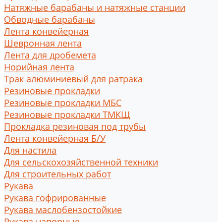
Натяжные барабаны и натяжные станции
Обводные барабаны
Лента конвейерная
Шевронная лента
Лента для дробемета
Норийная лента
Трак алюминиевый для ратрака
Резиновые прокладки
Резиновые прокладки МБС
Резиновые прокладки ТМКЩ
Прокладка резиновая под трубы
Лента конвейерная Б/У
Для настила
Для сельскохозяйственной техники
Для строительных работ
Рукава
Рукава гофрированные
Рукава маслобензостойкие
Рукава напорные