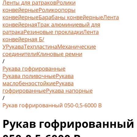
Ленты для ратраков
Ролики
конвейерные
Роликоопоры
конвейерные
Барабаны конвейерные
Лента
конвейерная
Трак алюминиевый для
ратрака
Резиновые прокладки
Лента
конвейерная Б/
У
Рукава
Техпластина
Механические
соединители
Клиновые ремни
/
Рукава гофрированные
Рукава поливочные
Рукава
маслобензостойкие
Рукава
гофрированные
Рукава напорные
/
Рукав гофрированный 050-0,5-6000 В
Рукав гофрированный