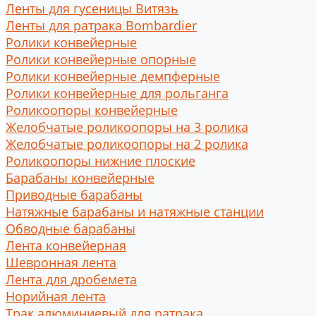
Ленты для гусеницы Витязь
Ленты для ратрака Bombardier
Ролики конвейерные
Ролики конвейерные опорные
Ролики конвейерные демпферные
Ролики конвейерные для рольганга
Роликоопоры конвейерные
Желобчатые роликоопоры на 3 ролика
Желобчатые роликоопоры на 2 ролика
Роликоопоры нижние плоские
Барабаны конвейерные
Приводные барабаны
Натяжные барабаны и натяжные станции
Обводные барабаны
Лента конвейерная
Шевронная лента
Лента для дробемета
Норийная лента
Трак алюминиевый для ратрака