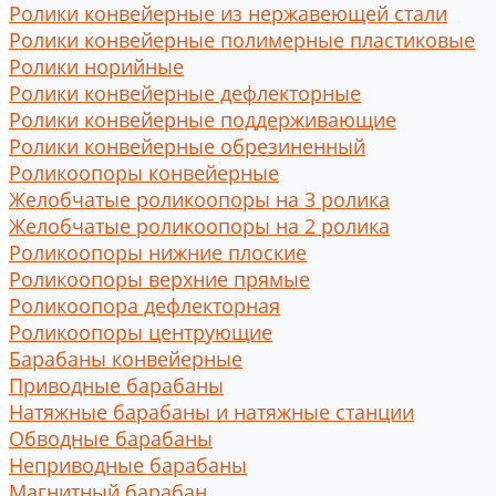
Ролики конвейерные из нержавеющей стали
Ролики конвейерные полимерные пластиковые
Ролики норийные
Ролики конвейерные дефлекторные
Ролики конвейерные поддерживающие
Ролики конвейерные обрезиненный
Роликоопоры конвейерные
Желобчатые роликоопоры на 3 ролика
Желобчатые роликоопоры на 2 ролика
Роликоопоры нижние плоские
Роликоопоры верхние прямые
Роликоопора дефлекторная
Роликоопоры центрующие
Барабаны конвейерные
Приводные барабаны
Натяжные барабаны и натяжные станции
Обводные барабаны
Неприводные барабаны
Магнитный барабан