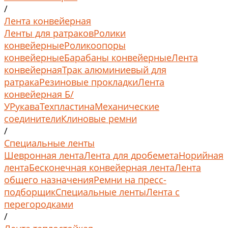
/
Лента конвейерная
Ленты для ратраков
Ролики
конвейерные
Роликоопоры
конвейерные
Барабаны конвейерные
Лента
конвейерная
Трак алюминиевый для
ратрака
Резиновые прокладки
Лента
конвейерная Б/
У
Рукава
Техпластина
Механические
соединители
Клиновые ремни
/
Специальные ленты
Шевронная лента
Лента для дробемета
Норийная
лента
Бесконечная конвейерная лента
Лента
общего назначения
Ремни на пресс-
подборщик
Специальные ленты
Лента с
перегородками
/