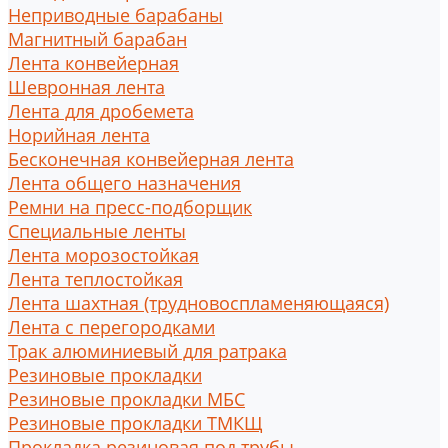
Неприводные барабаны
Магнитный барабан
Лента конвейерная
Шевронная лента
Лента для дробемета
Норийная лента
Бесконечная конвейерная лента
Лента общего назначения
Ремни на пресс-подборщик
Специальные ленты
Лента морозостойкая
Лента теплостойкая
Лента шахтная (трудновоспламеняющаяся)
Лента с перегородками
Трак алюминиевый для ратрака
Резиновые прокладки
Резиновые прокладки МБС
Резиновые прокладки ТМКЩ
Прокладка резиновая под трубы