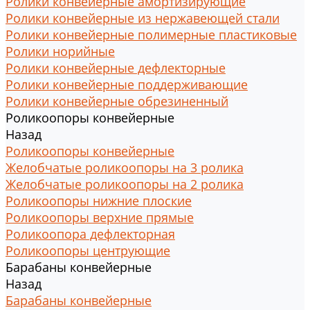
Ролики конвейерные амортизирующие
Ролики конвейерные из нержавеющей стали
Ролики конвейерные полимерные пластиковые
Ролики норийные
Ролики конвейерные дефлекторные
Ролики конвейерные поддерживающие
Ролики конвейерные обрезиненный
Роликоопоры конвейерные
Назад
Роликоопоры конвейерные
Желобчатые роликоопоры на 3 ролика
Желобчатые роликоопоры на 2 ролика
Роликоопоры нижние плоские
Роликоопоры верхние прямые
Роликоопора дефлекторная
Роликоопоры центрующие
Барабаны конвейерные
Назад
Барабаны конвейерные