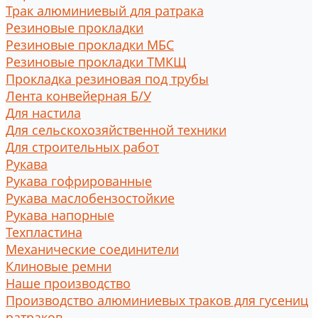
Трак алюминиевый для ратрака
Резиновые прокладки
Резиновые прокладки МБС
Резиновые прокладки ТМКЩ
Прокладка резиновая под трубы
Лента конвейерная Б/У
Для настила
Для сельскохозяйственной техники
Для строительных работ
Рукава
Рукава гофрированные
Рукава маслобензостойкие
Рукава напорные
Техпластина
Механические соединители
Клиновые ремни
Наше производство
Производство алюминиевых траков для гусениц
ратраков