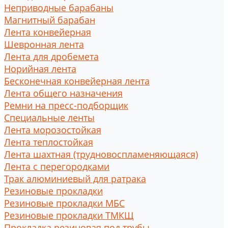
Неприводные барабаны
Магнитный барабан
Лента конвейерная
Шевронная лента
Лента для дробемета
Норийная лента
Бесконечная конвейерная лента
Лента общего назначения
Ремни на пресс-подборщик
Специальные ленты
Лента морозостойкая
Лента теплостойкая
Лента шахтная (трудновоспламеняющаяся)
Лента с перегородками
Трак алюминиевый для ратрака
Резиновые прокладки
Резиновые прокладки МБС
Резиновые прокладки ТМКЩ
Прокладка резиновая под трубы