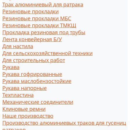
Трак алюминиевый для ратрака
Резиновые прокладки
Резиновые прокладки МБС
Резиновые прокладки ТМКЩ
Прокладка резиновая под трубы
Лента конвейерная Б/У
Для настила
Для сельскохозяйственной техники
Для строительных работ
Рукава
Рукава гофрированные
Рукава маслобензостойкие
Рукава напорные
Техпластина
Механические соединители
Клиновые ремни
Наше производство
Производство алюминиевых траков для гусениц
ратраков