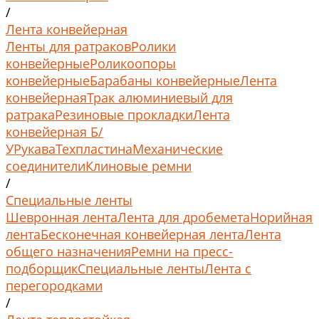
/
Лента конвейерная
Ленты для ратраков
Ролики
конвейерные
Роликоопоры
конвейерные
Барабаны конвейерные
Лента
конвейерная
Трак алюминиевый для
ратрака
Резиновые прокладки
Лента
конвейерная Б/
У
Рукава
Техпластина
Механические
соединители
Клиновые ремни
/
Специальные ленты
Шевронная лента
Лента для дробемета
Норийная
лента
Бесконечная конвейерная лента
Лента
общего назначения
Ремни на пресс-
подборщик
Специальные ленты
Лента с
перегородками
/