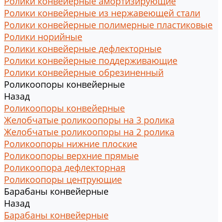
Ролики конвейерные амортизирующие
Ролики конвейерные из нержавеющей стали
Ролики конвейерные полимерные пластиковые
Ролики норийные
Ролики конвейерные дефлекторные
Ролики конвейерные поддерживающие
Ролики конвейерные обрезиненный
Роликоопоры конвейерные
Назад
Роликоопоры конвейерные
Желобчатые роликоопоры на 3 ролика
Желобчатые роликоопоры на 2 ролика
Роликоопоры нижние плоские
Роликоопоры верхние прямые
Роликоопора дефлекторная
Роликоопоры центрующие
Барабаны конвейерные
Назад
Барабаны конвейерные