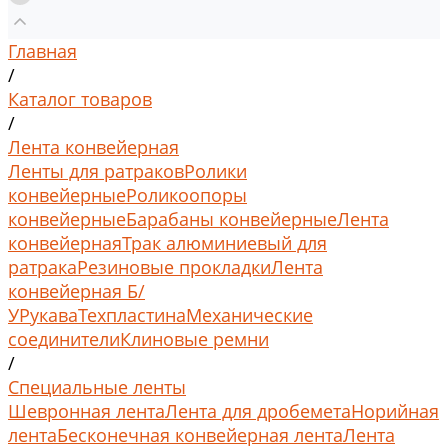
Главная
/
Каталог товаров
/
Лента конвейерная
Ленты для ратраков
Ролики
конвейерные
Роликоопоры
конвейерные
Барабаны конвейерные
Лента
конвейерная
Трак алюминиевый для
ратрака
Резиновые прокладки
Лента
конвейерная Б/
У
Рукава
Техпластина
Механические
соединители
Клиновые ремни
/
Специальные ленты
Шевронная лента
Лента для дробемета
Норийная
лента
Бесконечная конвейерная лента
Лента