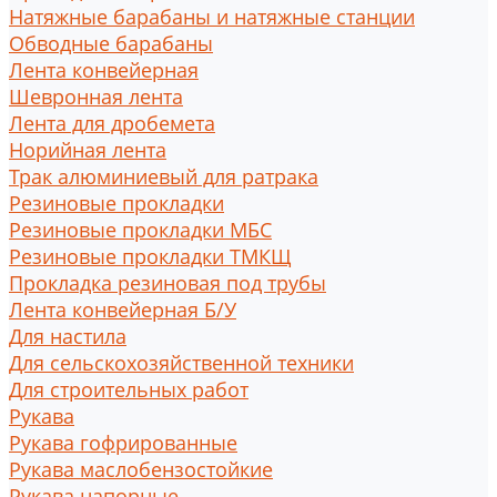
Натяжные барабаны и натяжные станции
Обводные барабаны
Лента конвейерная
Шевронная лента
Лента для дробемета
Норийная лента
Трак алюминиевый для ратрака
Резиновые прокладки
Резиновые прокладки МБС
Резиновые прокладки ТМКЩ
Прокладка резиновая под трубы
Лента конвейерная Б/У
Для настила
Для сельскохозяйственной техники
Для строительных работ
Рукава
Рукава гофрированные
Рукава маслобензостойкие
Рукава напорные