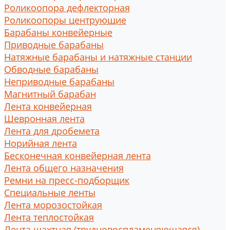
Роликоопора дефлекторная
Роликоопоры центрующие
Барабаны конвейерные
Приводные барабаны
Натяжные барабаны и натяжные станции
Обводные барабаны
Неприводные барабаны
Магнитный барабан
Лента конвейерная
Шевронная лента
Лента для дробемета
Норийная лента
Бесконечная конвейерная лента
Лента общего назначения
Ремни на пресс-подборщик
Специальные ленты
Лента морозостойкая
Лента теплостойкая
Лента шахтная (трудновоспламеняющаяся)