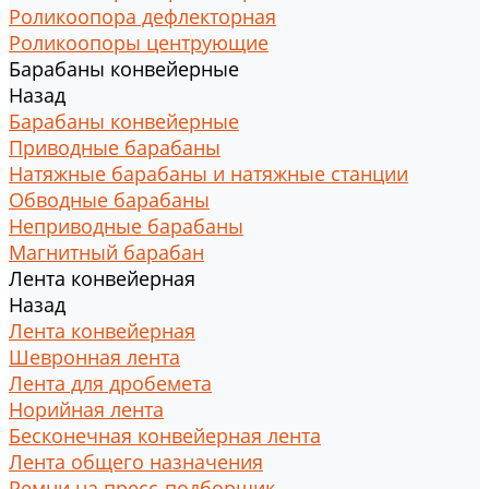
Роликоопора дефлекторная
Роликоопоры центрующие
Барабаны конвейерные
Назад
Барабаны конвейерные
Приводные барабаны
Натяжные барабаны и натяжные станции
Обводные барабаны
Неприводные барабаны
Магнитный барабан
Лента конвейерная
Назад
Лента конвейерная
Шевронная лента
Лента для дробемета
Норийная лента
Бесконечная конвейерная лента
Лента общего назначения
Ремни на пресс-подборщик