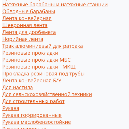
Натяжные барабаны и натяжные станции
Обводные барабаны
Лента конвейерная
Шевронная лента
Лента для дробемета
Норийная лента
Трак алюминиевый для ратрака
Резиновые прокладки
Резиновые прокладки МБС
Резиновые прокладки ТМКЩ
Прокладка резиновая под трубы
Лента конвейерная Б/У
Для настила
Для сельскохозяйственной техники
Для строительных работ
Рукава
Рукава гофрированные
Рукава маслобензостойкие
Рукава напорные