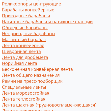
Роликоопоры центрующие
Барабаны конвейерные
Приводные барабаны
Натяжные барабаны и натяжные станции
Обводные барабаны
Неприводные барабаны
Магнитный барабан
Лента конвейерная
Шевронная лента
Лента для дробемета
Норийная лента
Бесконечная конвейерная лента
Лента общего назначения
Ремни на пресс-подборщик
Специальные ленты
Лента морозостойкая
Лента теплостойкая
Лента шахтная (трудновоспламеняющаяся)
Лента с перегородками