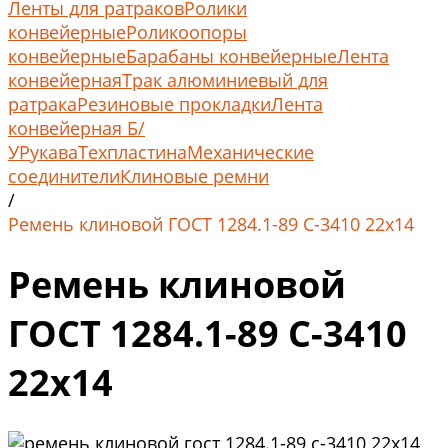
Ленты для ратраков
Ролики
конвейерные
Роликоопоры
конвейерные
Барабаны конвейерные
Лента
конвейерная
Трак алюминиевый для
ратрака
Резиновые прокладки
Лента
конвейерная Б/
У
Рукава
Техпластина
Механические
соединители
Клиновые ремни
/
Ремень клиновой ГОСТ 1284.1-89 С-3410 22х14
Ремень клиновой
ГОСТ 1284.1-89 С-3410
22х14