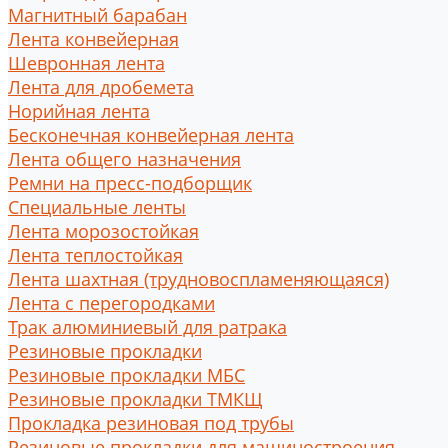
Магнитный барабан
Лента конвейерная
Шевронная лента
Лента для дробемета
Норийная лента
Бесконечная конвейерная лента
Лента общего назначения
Ремни на пресс-подборщик
Специальные ленты
Лента морозостойкая
Лента теплостойкая
Лента шахтная (трудновоспламеняющаяся)
Лента с перегородками
Трак алюминиевый для ратрака
Резиновые прокладки
Резиновые прокладки МБС
Резиновые прокладки ТМКЩ
Прокладка резиновая под трубы
Резиновые прокладки для машиностроения