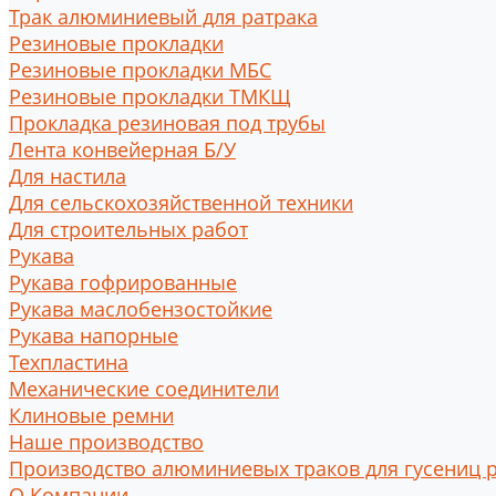
Трак алюминиевый для ратрака
Резиновые прокладки
Резиновые прокладки МБС
Резиновые прокладки ТМКЩ
Прокладка резиновая под трубы
Лента конвейерная Б/У
Для настила
Для сельскохозяйственной техники
Для строительных работ
Рукава
Рукава гофрированные
Рукава маслобензостойкие
Рукава напорные
Техпластина
Механические соединители
Клиновые ремни
Наше производство
Производство алюминиевых траков для гусениц 
О Компании