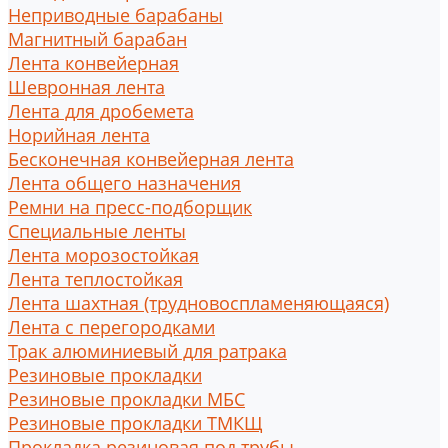
Неприводные барабаны
Магнитный барабан
Лента конвейерная
Шевронная лента
Лента для дробемета
Норийная лента
Бесконечная конвейерная лента
Лента общего назначения
Ремни на пресс-подборщик
Специальные ленты
Лента морозостойкая
Лента теплостойкая
Лента шахтная (трудновоспламеняющаяся)
Лента с перегородками
Трак алюминиевый для ратрака
Резиновые прокладки
Резиновые прокладки МБС
Резиновые прокладки ТМКЩ
Прокладка резиновая под трубы