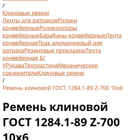
/
Клиновые ремни
Ленты для ратраков
Ролики
конвейерные
Роликоопоры
конвейерные
Барабаны конвейерные
Лента
конвейерная
Трак алюминиевый для
ратрака
Резиновые прокладки
Лента
конвейерная Б/
У
Рукава
Техпластина
Механические
соединители
Клиновые ремни
/
Ремень клиновой ГОСТ 1284.1-89 Z-700 10x6
Ремень клиновой
ГОСТ 1284.1-89 Z-700
10x6