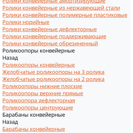
Ролики конвейерные амортизирующие
Ролики конвейерные из нержавеющей стали
Ролики конвейерные полимерные пластиковые
Ролики норийные
Ролики конвейерные дефлекторные
Ролики конвейерные поддерживающие
Ролики конвейерные обрезиненный
Роликоопоры конвейерные
Назад
Роликоопоры конвейерные
Желобчатые роликоопоры на 3 ролика
Желобчатые роликоопоры на 2 ролика
Роликоопоры нижние плоские
Роликоопоры верхние прямые
Роликоопора дефлекторная
Роликоопоры центрующие
Барабаны конвейерные
Назад
Барабаны конвейерные