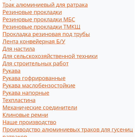
Трак алюминиевый для ратрака
Резиновые прокладки
Резиновые прокладки МБС
Резиновые прокладки ТМКЩ
Прокладка резиновая под трубы
Лента конвейерная Б/У
Для настила
Для сельскохозяйственной техники
Для строительных работ
Рукава
Рукава гофрированные
Рукава маслобензостойкие
Рукава напорные
Техпластина
Механические соединители
Клиновые ремни
Наше производство
Производство алюминиевых траков для гусениц
ратраков