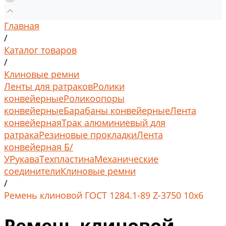
Главная
/
Каталог товаров
/
Клиновые ремни
Ленты для ратраков
Ролики
конвейерные
Роликоопоры
конвейерные
Барабаны конвейерные
Лента
конвейерная
Трак алюминиевый для
ратрака
Резиновые прокладки
Лента
конвейерная Б/
У
Рукава
Техпластина
Механические
соединители
Клиновые ремни
/
Ремень клиновой ГОСТ 1284.1-89 Z-3750 10x6
Ремень клиновой