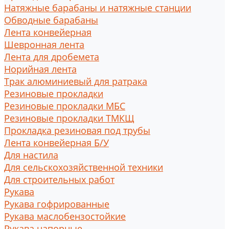
Натяжные барабаны и натяжные станции
Обводные барабаны
Лента конвейерная
Шевронная лента
Лента для дробемета
Норийная лента
Трак алюминиевый для ратрака
Резиновые прокладки
Резиновые прокладки МБС
Резиновые прокладки ТМКЩ
Прокладка резиновая под трубы
Лента конвейерная Б/У
Для настила
Для сельскохозяйственной техники
Для строительных работ
Рукава
Рукава гофрированные
Рукава маслобензостойкие
Рукава напорные