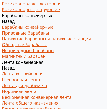
Роликоопора дефлекторная
Роликоопоры центрующие
Барабаны конвейерные
Назад
Барабаны конвейерные
Приводные барабаны
Натяжные барабаны и натяжные станции
Обводные барабаны
Неприводные барабаны
Магнитный барабан
Лента конвейерная
Назад
Лента конвейерная
Шевронная лента
Лента для дробемета
Норийная лента
Бесконечная конвейерная лента
Лента общего назначения
Ремни на пресс-подборщик