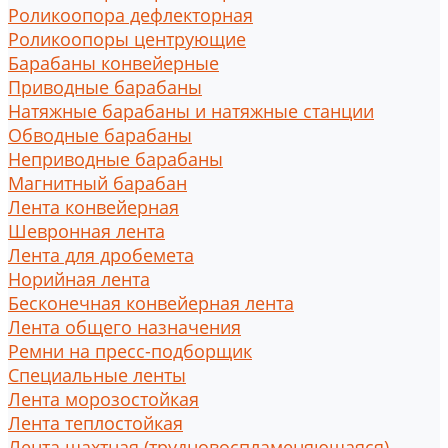
Роликоопора дефлекторная
Роликоопоры центрующие
Барабаны конвейерные
Приводные барабаны
Натяжные барабаны и натяжные станции
Обводные барабаны
Неприводные барабаны
Магнитный барабан
Лента конвейерная
Шевронная лента
Лента для дробемета
Норийная лента
Бесконечная конвейерная лента
Лента общего назначения
Ремни на пресс-подборщик
Специальные ленты
Лента морозостойкая
Лента теплостойкая
Лента шахтная (трудновоспламеняющаяся)