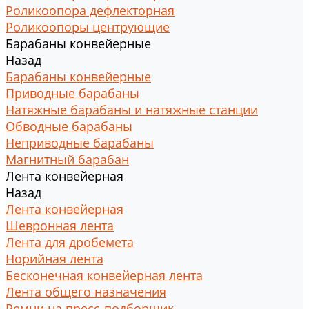
Роликоопора дефлекторная
Роликоопоры центрующие
Барабаны конвейерные
Назад
Барабаны конвейерные
Приводные барабаны
Натяжные барабаны и натяжные станции
Обводные барабаны
Неприводные барабаны
Магнитный барабан
Лента конвейерная
Назад
Лента конвейерная
Шевронная лента
Лента для дробемета
Норийная лента
Бесконечная конвейерная лента
Лента общего назначения
Ремни на пресс-подборщик