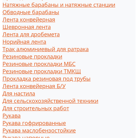
Натяжные барабаны и натяжные станции
Обводные барабаны
Лента конвейерная
Шевронная лента
Лента для дробемета
Норийная лента
Трак алюминиевый для ратрака
Резиновые прокладки
Резиновые прокладки МБС
Резиновые прокладки ТМКЩ
Прокладка резиновая под трубы
Лента конвейерная Б/У
Для настила
Для сельскохозяйственной техники
Для строительных работ
Рукава
Рукава гофрированные
Рукава маслобензостойкие
Рукава напорные