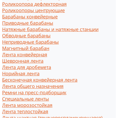
Роликоопора дефлекторная
Роликоопоры центрующие
Барабаны конвейерные
Приводные барабаны
Натяжные барабаны и натяжные станции
Обводные барабаны
Неприводные барабаны
Магнитный барабан
Лента конвейерная
Шевронная лента
Лента для дробемета
Норийная лента
Бесконечная конвейерная лента
Лента общего назначения
Ремни на пресс-подборщик
Специальные ленты
Лента морозостойкая
Лента теплостойкая
Лента шахтная (трудновоспламеняющаяся)