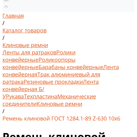
Главная
/
Каталог товаров
/
Клиновые ремни
Ленты для ратраков
Ролики
конвейерные
Роликоопоры
конвейерные
Барабаны конвейерные
Лента
конвейерная
Трак алюминиевый для
ратрака
Резиновые прокладки
Лента
конвейерная Б/
У
Рукава
Техпластина
Механические
соединители
Клиновые ремни
/
Ремень клиновой ГОСТ 1284.1-89 Z-630 10x6
Ремень клиновой